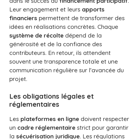
dans le succès du
financement participatif
.
Leur engagement et leurs
apports
financiers
permettent de transformer des
idées en réalisations concrètes. Chaque
système de récolte
dépend de la
générosité et de la confiance des
contributeurs. En retour, ils attendent
souvent une transparence totale et une
communication régulière sur l’avancée du
projet.
Les obligations légales et
réglementaires
Les
plateformes en ligne
doivent respecter
un
cadre réglementaire
strict pour garantir
la
sécuérisation juridique
. Les régulations