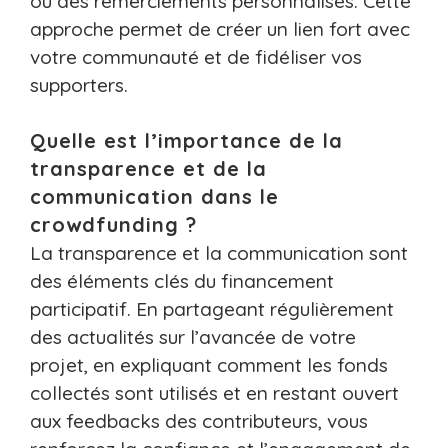
ou des remerciements personnalisés. Cette
approche permet de créer un lien fort avec
votre communauté et de fidéliser vos
supporters.
Quelle est l’importance de la
transparence et de la
communication dans le
crowdfunding ?
La transparence et la communication sont
des éléments clés du financement
participatif. En partageant régulièrement
des actualités sur l’avancée de votre
projet, en expliquant comment les fonds
collectés sont utilisés et en restant ouvert
aux feedbacks des contributeurs, vous