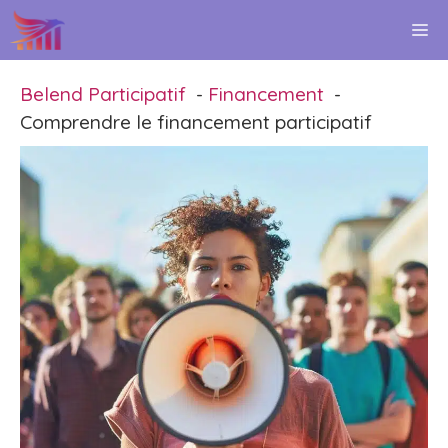
Aller
M
au
contenu
Belend Participatif
Financement
Comprendre le financement participatif