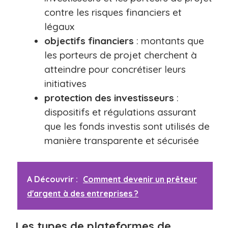
contre les risques financiers et
légaux
objectifs financiers
: montants que
les porteurs de projet cherchent à
atteindre pour concrétiser leurs
initiatives
protection des investisseurs
:
dispositifs et régulations assurant
que les fonds investis sont utilisés de
manière transparente et sécurisée
A Découvrir :
Comment devenir un prêteur
d'argent à des entreprises ?
Les types de plateformes de