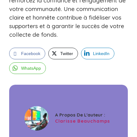
renforcez la confiance et l’engagement de
votre communauté. Une communication
claire et honnête contribue à fidéliser vos
supporters et à garantir le succès de votre
collecte de fonds.
Facebook
Twitter
LinkedIn
WhatsApp
A Propos De L'auteur :
Clarisse Beauchamps