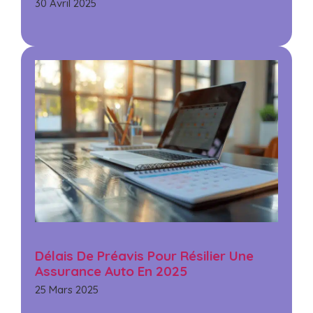
30 Avril 2025
Délais De Préavis Pour Résilier Une
Assurance Auto En 2025
25 Mars 2025