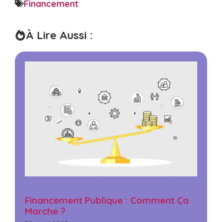
Financement
À Lire Aussi :
Financement Publique : Comment Ça
Marche ?