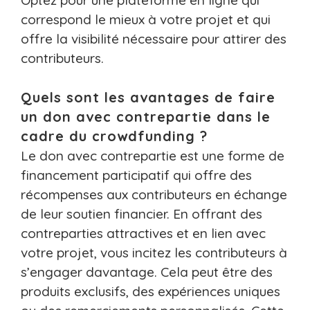
Optez pour une plateforme en ligne qui
correspond le mieux à votre projet et qui
offre la visibilité nécessaire pour attirer des
contributeurs.
Quels sont les avantages de faire
un don avec contrepartie dans le
cadre du crowdfunding ?
Le don avec contrepartie est une forme de
financement participatif qui offre des
récompenses aux contributeurs en échange
de leur soutien financier. En offrant des
contreparties attractives et en lien avec
votre projet, vous incitez les contributeurs à
s’engager davantage. Cela peut être des
produits exclusifs, des expériences uniques