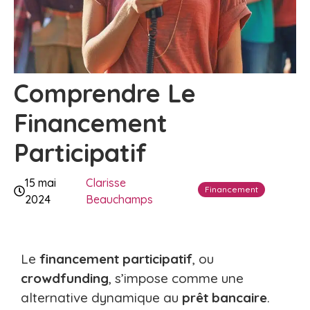
Comprendre Le
Financement
Participatif
15 mai
Clarisse
Financement
2024
Beauchamps
Le
financement participatif
, ou
crowdfunding
, s’impose comme une
alternative dynamique au
prêt bancaire
.