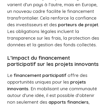
varient d’un pays à l’autre, mais en Europe,
un nouveau cadre facilite le financement
transfrontalier. Cela renforce la confiance
des investisseurs et des
porteurs de projet
.
Les obligations légales incluent la
transparence sur les frais, la protection des
données et la gestion des fonds collectés.
L’impact du financement
participatif sur les projets innovants
Le
financement participatif
offre des
opportunités uniques pour les
projets
innovants
. En mobilisant une communauté
autour d’une idée, il est possible d’obtenir
non seulement des
apports financiers
,