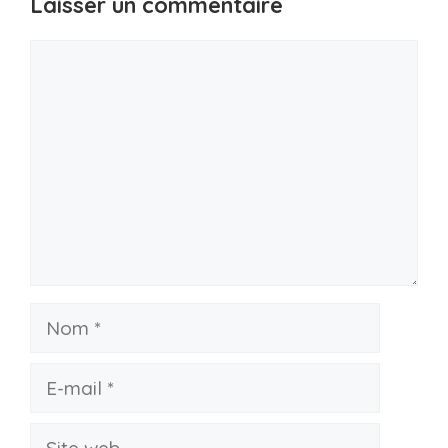
Laisser un commentaire
Commentaire
Nom
E-
mail
Site