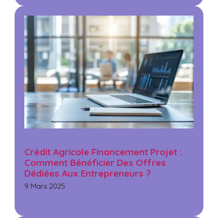
Crédit Agricole Financement Projet :
Comment Bénéficier Des Offres
Dédiées Aux Entrepreneurs ?
9 Mars 2025