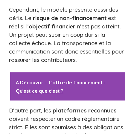
Cependant, le modèle présente aussi des
défis. Le
risque de non-financement
est
réel si l’
objectif financier
n’est pas atteint.
Un projet peut subir un coup dur si la
collecte échoue. La transparence et la
communication sont donc essentielles pour
rassurer les contributeurs.
A Découvrir :
L'offre de financement :
Qu'est ce que c'est ?
D’autre part, les
plateformes reconnues
doivent respecter un cadre réglementaire
strict. Elles sont soumises à des obligations