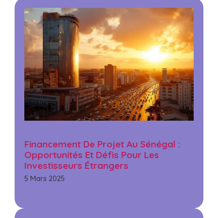
Financement De Projet Au Sénégal :
Opportunités Et Défis Pour Les
Investisseurs Étrangers
5 Mars 2025