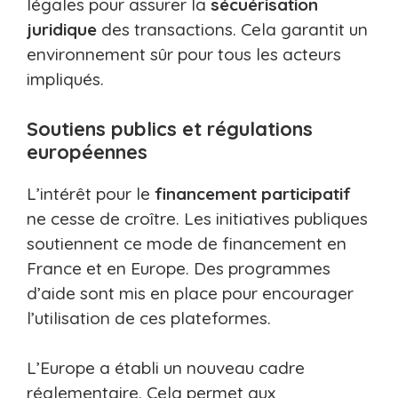
légales pour assurer la
sécuérisation
juridique
des transactions. Cela garantit un
environnement sûr pour tous les acteurs
impliqués.
Soutiens publics et régulations
européennes
L’intérêt pour le
financement participatif
ne cesse de croître. Les initiatives publiques
soutiennent ce mode de financement en
France et en Europe. Des programmes
d’aide sont mis en place pour encourager
l’utilisation de ces plateformes.
L’Europe a établi un nouveau cadre
réglementaire. Cela permet aux