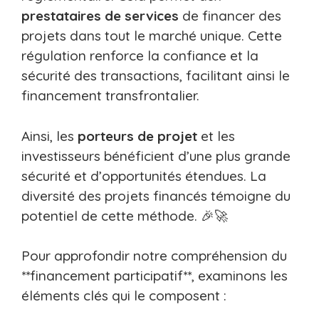
prestataires de services
de financer des
projets dans tout le marché unique. Cette
régulation renforce la confiance et la
sécurité des transactions, facilitant ainsi le
financement transfrontalier.
Ainsi, les
porteurs de projet
et les
investisseurs bénéficient d’une plus grande
sécurité et d’opportunités étendues. La
diversité des projets financés témoigne du
potentiel de cette méthode. 🎉🚀
Pour approfondir notre compréhension du
**financement participatif**, examinons les
éléments clés qui le composent :