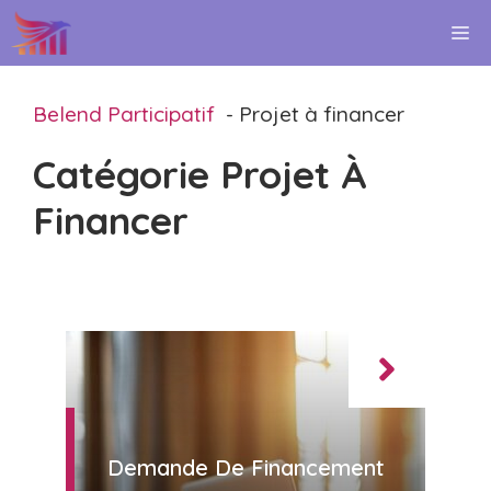
Aller
M
au
contenu
Belend Participatif
Projet à financer
Catégorie Projet À
Financer
Demande De Financement