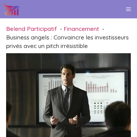
Aller
M
au
contenu
Belend Participatif
Financement
Business angels : Convaincre les investisseurs
privés avec un pitch irrésistible