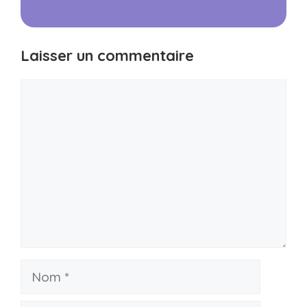
Laisser un commentaire
Commentaire
Nom