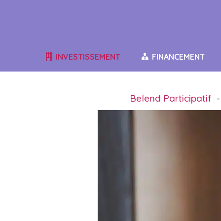
Aller
au
contenu
INVESTISSEMENT
FINANCEMENT
Belend Participatif