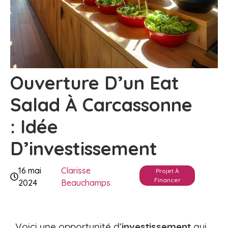
Ouverture D’un Eat
Salad À Carcassonne
: Idée
D’investissement
16 mai
Clarisse
Projet À
Financer
2024
Beauchamps
Voici une opportunité d’
investissement
qui