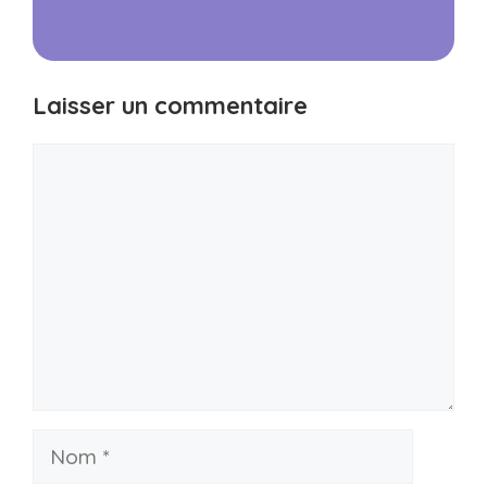
Laisser un commentaire
Commentaire
Nom