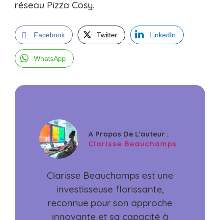
réseau Pizza Cosy.
Facebook
Twitter
LinkedIn
WhatsApp
A Propos De L'auteur :
Clarisse Beauchamps
Clarisse Beauchamps est une
investisseuse florissante,
reconnue pour son approche
innovante et sa capacité à